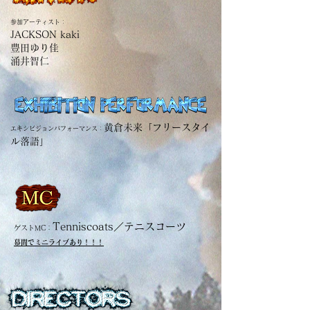
参加アーティスト：
JACKSON kaki
豊田ゆり佳
涌井智仁
黄倉未来「フリースタイ
エキシビジョンパフォーマンス：
ル落語」
Tenniscoats／テニスコーツ
ゲストMC：
幕間でミニライブあり！！！