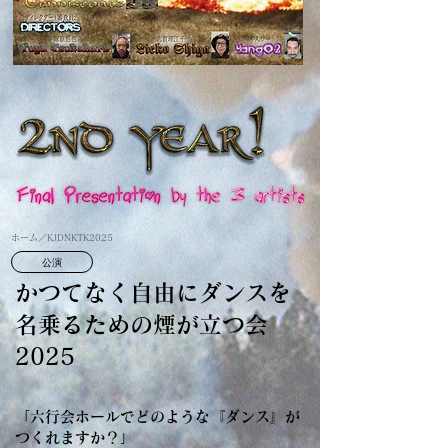
ホーム
／KJDNKTK2025
公演
かつてなく自由にダンスを
名乗るための煙が立つ会
2025
「六行会ホールでどのような『ダンス』が
つくれますか？」