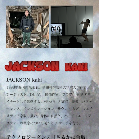
JACKSON kaki
1996年静岡県生まれ、情報科学芸術大学院大学在籍。
アーティスト、DJ、VJ、映像作家、グラフィッ クデザ
イナーとして活動する。VR/AR、3DCG、映像、パフォ
ーマンス、インスタレーション、サウンド など、マルチ
メディアを取り扱い、身体の自然と、バーチャル・リア
リティーの概念について制作とリ サーチを行う。
テクノロジーダンス「さるかに合戦」