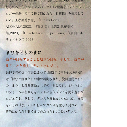
して、アンコントローラブルな総合芸術の場の生成を構
想してる。主にジャンクパーツやAV機器を用いてテクノ
ロジーの進化の中で捨て置かれた「有機性」を表現して
いる。主な展覧会は、「Junk's Ports」
ANOMALY,2023、「電気-音」金沢21世紀美術
館,2023、「How to face our problems」代官山ヒル
サイドテラス,2023
まひをどりのまに
我々が回転することと地球の回転。そして、我々が
跳ぶことと重力、光のトリロジー。
民俗学者の折口信夫によって1952年に書かれた短い論
考「舞ひと踊りと」の中で展開された、旋回運動として
の「まひ」と跳躍運動としての「をどり」、という2つ
のフォームの在り方をヒントに現代ダンスを捉え返すプ
ロジェクト。そして、ダンスを踊れないわたしが、まひ
をどりの「ま」の中に佇んでダンスを激しく見つめ、最
終的にからだが動くまでのたった1つの長いダンス。