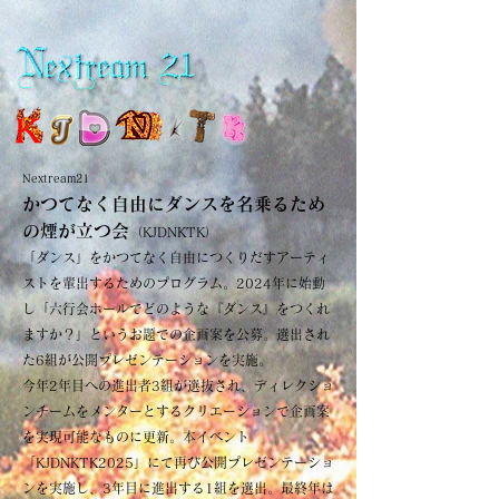
Nextream21
かつてなく自由にダンスを名乗るため
の煙が立つ会
（KJDNKTK）
「ダンス」をかつてなく自由につくりだすアーティ
ストを輩出するためのプログラム。2024年に始動
し「六行会ホールでどのような『ダンス』をつくれ
ますか？」というお題での企画案を公募。選出され
た6組が公開プレゼンテーションを実施。
今年2年目への進出者3組が選抜され、ディレクショ
ンチームをメンターとするクリエーションで企画案
を実現可能なものに更新。本イベント
「KJDNKTK2025」にて再び公開プレゼンテーショ
ンを実施し、3年目に進出する1組を選出。最終年は