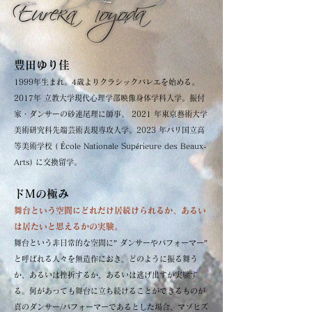
豊田ゆり佳
1999年生まれ。4歳よりクラシックバレエを始める。
2017年 立教大学現代心理学部映像身体学科入学。振付
家・ダンサーの砂連尾理に師事。 2021 年東京藝術大学
美術研究科先端芸術表現専攻入学。2023 年パリ国立高
等美術学校 ( École Nationale Supérieure des Beaux-
Arts) に交換留学。
ドMの極み
舞台という空間にどれだけ居続けられるか、あるい
は居たいと思えるかの実験。
舞台という非日常的な空間に” ダンサーやパフォーマー”
と呼ばれる人々を無造作におき、どのように振る舞う
か、あるいは挫折するか、あるいは逃げ出すか実験す
る。何があっても舞台に立ち続けることができるものが
真のダンサー/パフォーマーであるとした場合、マゾヒズ