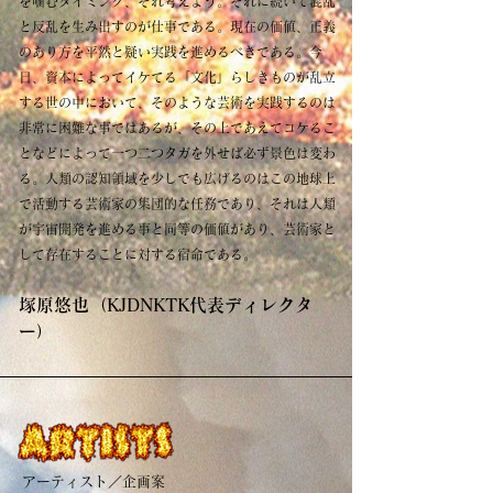
を噛むタイミング、それ考えよう。それに続いて混乱
と反乱を生み出すのが仕事である。現在の価値、正義
のあり方を平然と疑い実践を進めるべきである。今
日、資本によってイケてる「文化」らしきものが乱立
する世の中において、そのような芸術を実践するのは
非常に困難な事ではあるが、その上であえてコケるこ
となどによって一つ二つタガを外せば必ず景色は変わ
る。人類の認知領域を少しでも広げるのはこの地球上
で活動する芸術家の集団的な任務であり、それは人類
が宇宙開発を進める事と同等の価値があり、芸術家と
して存在することに対する宿命である。
塚原悠也（KJDNKTK代表ディレクタ
ー）
アーティスト／企画案