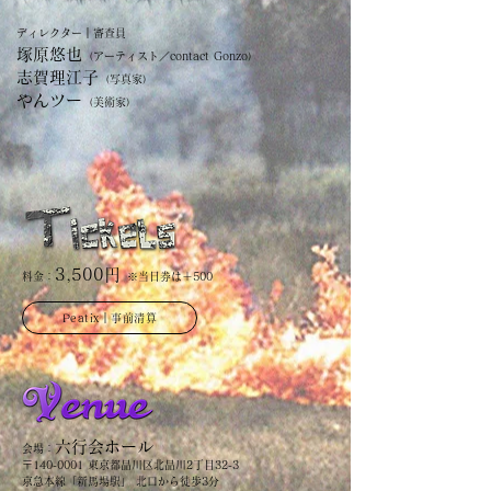
ディレクター｜審査員
塚原悠也
（アーティスト／contact Gonzo）
志賀理江子
（写真家）
やんツー
（美術家）
3,500円
料金：
※当日券は＋500
Peatix｜事前清算
六行会ホール
会場：
〒140-0001 東京都品川区北品川2丁目32-3
京急本線「新馬場駅」 北口から徒歩3分