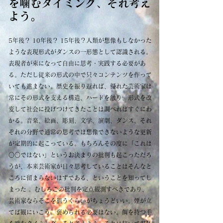
を噛むタイミング、それ考え
よう。
5年後？ 10年後？ 15年後？人類が想像もしなかった
ような表現形式がダンスの一形態として認識される。
表現者が束になって自由に思考・実践する必要があ
る。ただし従来の形式の中で只々コンテンツを作って
いても進まない。歴史を振り返れば、優れた芸術家は
常にその形式を支える構造、ハードを触り、形式を改
変して社会に投げつけてきたことは調べればすぐにわ
かる。音楽、絵画、彫刻、文学、演劇、ダンス、それ
ぞれの分野で通常の思考では想像できないような更新
が定期的に起こっている。もちろんその度に「これは
○○ではない」というお決まりの批判も起こっただろ
うが、本来芸術家が日々思考していることはそんなと
ころに留まらないはずである、ということを知ってし
まった 。むしろこの批判を定点観測すべきであり、
芸術家ならそこを狙うくらいがちょうどいい。煙が立
てば観にいこう。褒められる必要はない。餌を持つ手