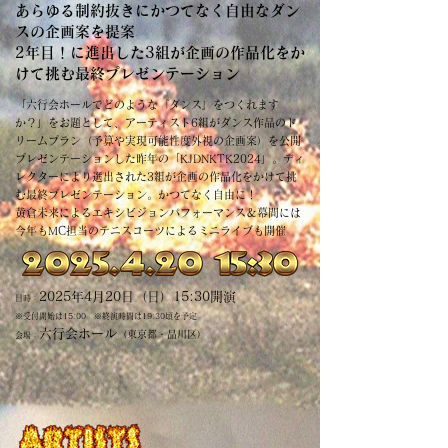
あらゆる制約抜きにかつてなく自由なダン
スの企画案を提案
2年目！に進出した3組が企画の作品化をか
けて挑む最終プレゼンテーション
「六行会ホールでどのような『ダンス』をつくれます
か？」をお題として、アーティスト6組がダンス作品のド
リームプラン（予算や実現可能性度外視の企画案）を公開
プレゼンテーションした昨年の「KJDNKTK2024」。ディ
レクターにより選出された3組が企画の作品化をかけて挑
む最終プレゼンテーション。かつてなく自由に！
黄倉未来によるエキシビジョンパフォーマンス＆幕間には
今年もMC担当のテニスコーツによるミニライブも開催
2025年4月20日（日）15:30開演
日時：
※受付開始は15:00 ※終演時間は19:30頃を予定
六行会ホール
（東京都・品川区）
会場：