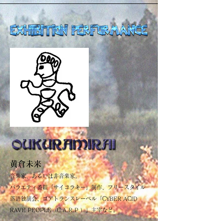
黄倉未来
音楽家、あるいは非音楽家。
バラエティ番組「サイコラキー」制作、フリースタイル
落語独演会、ゴアトランスレーベル「CYBER ACID
RAVE PEOPLE（C.A.R.P.）」主宰など。