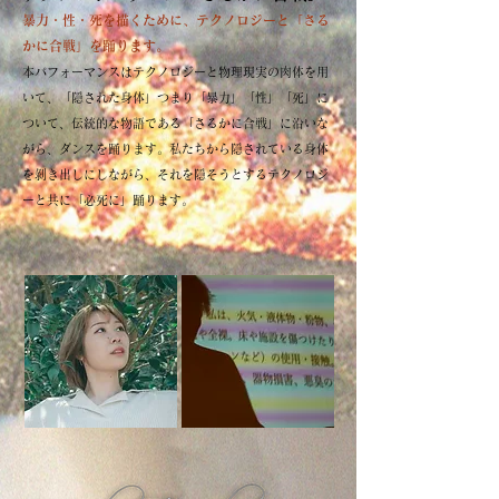
暴力・性・死を描くために、テクノロジーと「さる
かに合戦」を踊ります。
本パフォーマンスはテクノロジーと物理現実の肉体を用
いて、「隠された身体」つまり「暴力」「性」「死」に
ついて、伝統的な物語である「さるかに合戦」に沿いな
がら、ダンスを踊ります。
私たちから隠されている身体
を剝き出しにしながら、それを隠そうとするテクノロジ
ーと共に「必死に」踊ります。