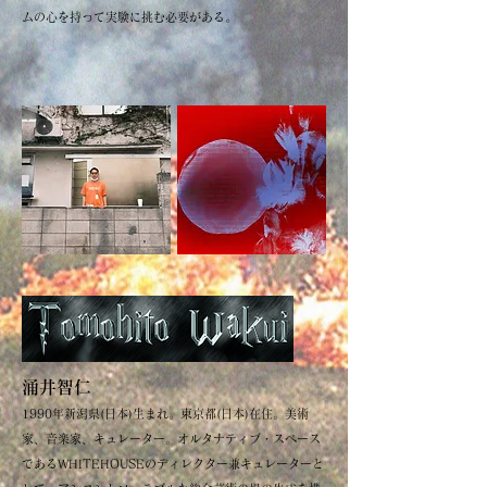
ムの心を持って実験に挑む必要がある。
涌井智仁
1990年新潟県(日本)生まれ。東京都(日本)在住。美術
家、音楽家、キュレーター。オルタナティブ・スペース
であるWHITEHOUSEのディレクター兼キュレーターと